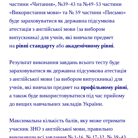
частини «Читання», №39-43 та №49-53 частини
«Використання мови» та № 59 частини «Письмо»
буде зараховуватися як державна підсумкова
атестація з англійської мови (за вибором
випускника) для учнів, які вивчали предмет
на
рівні стандарту
або
академічному рівні
.
Результат виконання завдань всього тесту буде
зараховуватися як державна підсумкова атестація
з англійської мови (за вибором випускника) для
учнів, які вивчали предмет на
профільному рівні
,
а також буде використовуватися під час прийому
до вищих навчальних закладів України.
Максимальна кількість балів, яку може отримати
учасник ЗНО з англійської мови, правильно
виконавши всі завдання № 1-16, № 17-32, № 39-43,