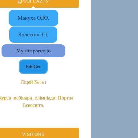
ДРУЗІ САЙТУ
Макуха О.Ю.
Колеснік Т.І.
My site portfolio
EduGet
Ліцей № 161
VISITORS