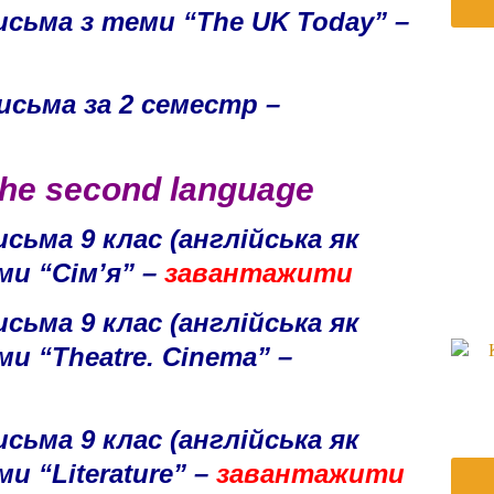
сьма з теми “The UK Today” –
сьма за 2 семестр –
the second language
сьма 9 клас (англійська як
ми “Сім’я” –
завантажити
сьма 9 клас (англійська як
ми “Theatre. Cinema” –
сьма 9 клас (англійська як
ми “Literature” –
завантажити