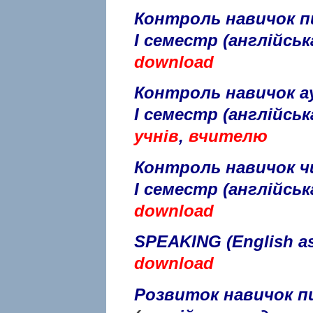
Контроль навичок п
I
семестр
(англійськ
download
Контроль навичок а
I
семестр
(англійськ
учнів
,
вчителю
Контроль навичок ч
I
семестр
(англійськ
download
SPEAKING (English as
download
Розвиток навичок п