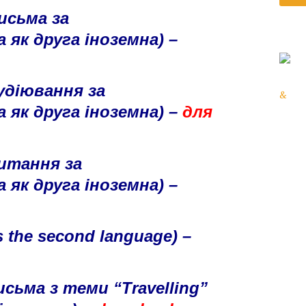
исьма за
а як друга іноземна) –
удіювання за
&
а як друга іноземна) –
для
итання за
а як друга іноземна) –
 the second language) –
исьма з теми
“Travelling”