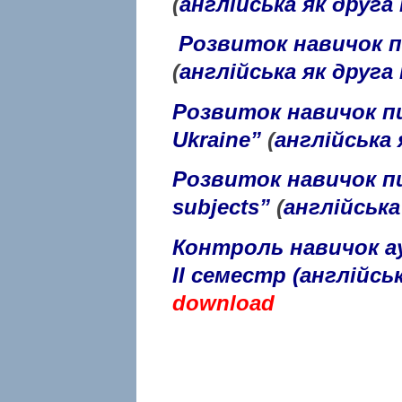
(
англійська як друга
Розвиток навичок п
(
англійська як друга
Розвиток навичок п
Ukraine”
(
англійська 
Розвиток навичок п
subjects”
(
англійська
Контроль навичок а
IІ
семестр
(англійськ
download