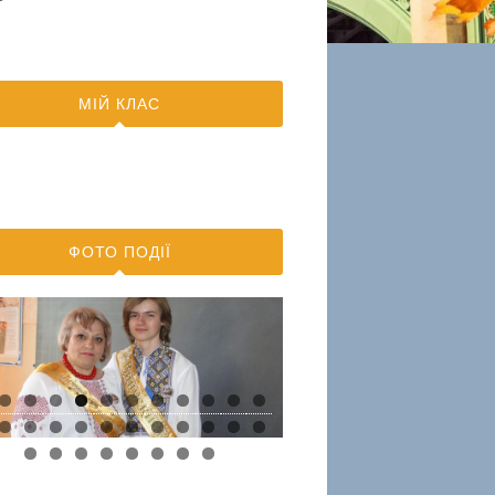
МІЙ КЛАС
ФОТО ПОДІЇ
0
1
2
4
5
6
7
8
9
0
1
2
3
4
5
6
7
8
9
0
1
2