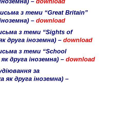
 іноземна) –
download
исьма з теми
“Great Britain”
 іноземна) –
download
исьма з теми
“Sights of
як друга іноземна) –
download
исьма з теми
“School
 як друга іноземна) –
download
удіювання за
а як друга іноземна) –