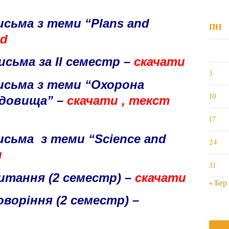
сьма з теми “Plans and
ПН
ad
сьма за ІІ семестр –
скачати
3
исьма з теми “Охорона
10
едовища” –
скачати
,
текст
17
исьма з теми “Science and
24
и
31
итання (2 семестр) –
скачати
« Бер
воріння (2 семестр) –