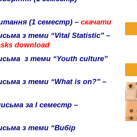
итання (1 семестр) –
скачати
ьма з теми “Vital Statistic” –
asks
d
ownload
сьма з теми “Youth culture”
сьма з теми “What is on?” –
сьма за І семестр –
3
исьма з теми “Вибір