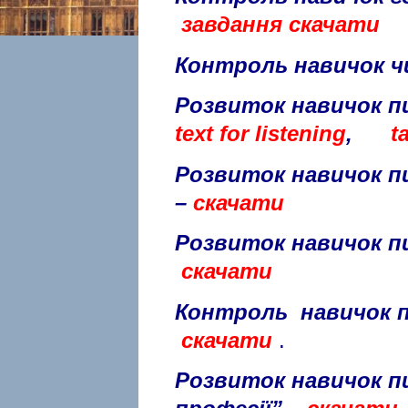
завдання скачати
Контроль навичок ч
Розвиток навичок пис
text for listening
,
t
Розвиток навичок пи
–
скачати
Розвиток навичок пи
скачати
Контроль навичок пи
скачати
.
Розвиток навичок п