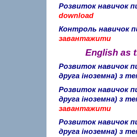
Розвиток навичок пи
download
Контроль навичок пи
завантажити
English as 
Розвиток навичок пи
друга іноземна) з те
Розвиток навичок пи
друга іноземна) з те
завантажити
Розвиток навичок пи
друга іноземна) з те