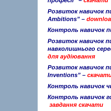
професії” –
скачати
Розвиток навичок пи
Ambitions” –
downlo
Контроль навичок пи
Розвиток навичок п
навколишнього сер
для аудіювання
Розвиток навичок п
Inventions” –
скачат
Контроль навичок ч
Контроль навичок го
завдання скачати