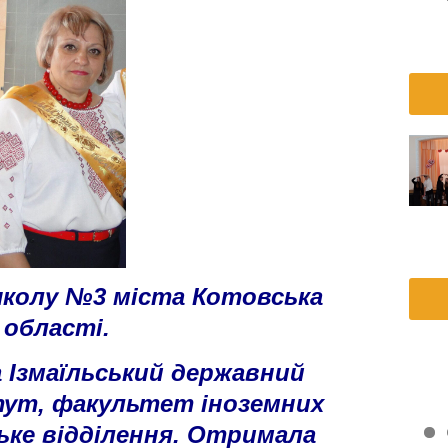
школу №3 міста Котовська
 області.
а Ізмаїльський державний
тут, факультет іноземних
ьке відділення. Отримала