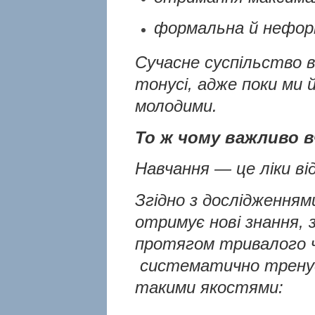
формальна й нефор
Сучасне суспільство 
тонусі, адже поки ми 
молодими.
Т
о ж чому важливо 
Навчання — це ліки ві
Згідно з дослідженням
отримує нові знання,
протягом тривалого ч
систематично тренує 
такими якостями: