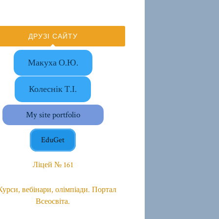
ДРУЗІ САЙТУ
Макуха О.Ю.
Колеснік Т.І.
My site portfolio
EduGet
Ліцей № 161