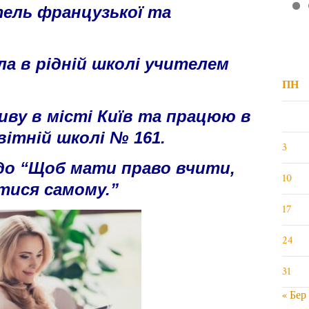
тель французької та
3
ла в рідній школі учителем
ПН
живу в місті Київ та працюю в
вітній школі № 161.
3
едо “Щоб мати право вчити,
10
тися самому.”
17
24
31
« Бер