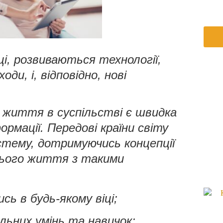
ці, розвиваються технології,
ди, і, відповідно, нові
життя в суспільстві є швидка
ормації. Передові країни світу
тему, дотримуючись концепції
сього життя з такими
ь в будь-якому віці;
ьних умінь та навичок;