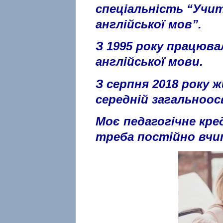
спеціальність “Учи
англійської
мов”.
З 1995 року працюва
англійської
мови.
З серпня 2018 року 
середній загальноос
Моє педагогічне кр
треба постійно вчи