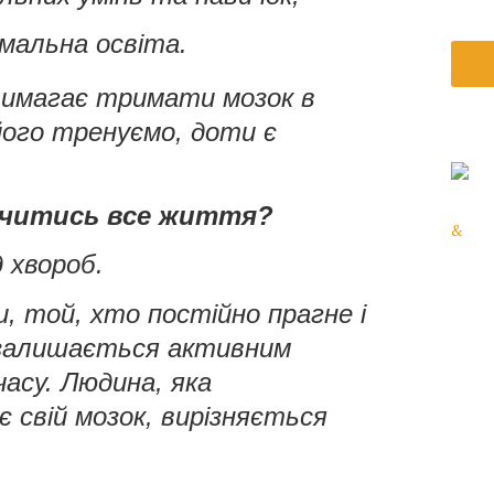
мальна освіта.
вимагає тримати мозок в
його тренуємо, доти є
вчитись все життя?
&
д хвороб.
и, той, хто постійно прагне і
 залишається активним
асу. Людина, яка
свій мозок, вирізняється