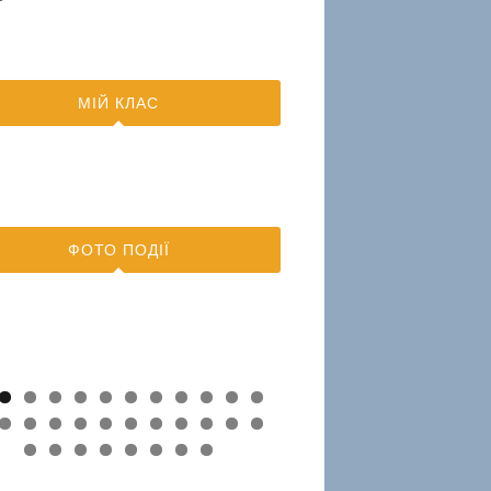
МІЙ КЛАС
ФОТО ПОДІЇ
0
1
2
4
5
6
7
8
9
0
1
2
3
4
5
6
7
8
9
0
1
2