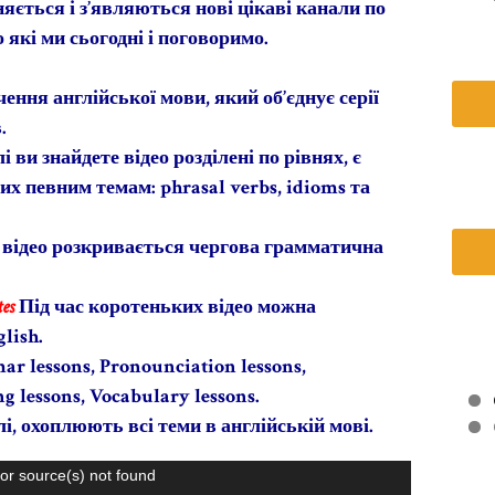
яється і з’являються нові цікаві канали по
 які ми сьогодні і поговоримо.
чення англійської мови, який об’єднує серії
.
 ви знайдете відео розділені по рівнях, є
их певним темам: phrasal verbs, idioms та
відео розкривається чергова грамматична
es
Під час коротеньких відео можна
lish.
r lessons, Pronounciation lessons,
g lessons, Vocabulary lessons.
лі, охоплюють всі теми в англійській мові.
3
or source(s) not found