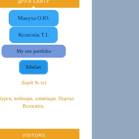
ДРУЗІ САЙТУ
Макуха О.Ю.
Колеснік Т.І.
My site portfolio
EduGet
Ліцей № 161
VISITORS