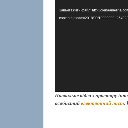
Завантажити файл: http://olenaamelina.co
content/uploads/2018/09/10000000_254
Навчальне відео з простору інт
особистий
електронний лист
: