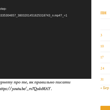
m/wp-
ПН
028335304657_3803201451625318743_n.mp4?_=1
3
10
17
24
31
ернету про те, як правильно писати
« Бер
 https://youtu.be/_rv7QvdvMAY .