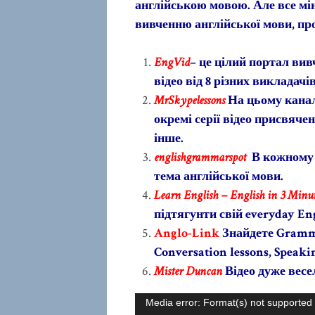
англійською мовою. Але все мін
вивченню англійської мови, про
EngVid
– це цілий портал вив
відео від 8 різних викладачів
MrSkypelessons
На цьому каналі
окремі серії відео присвячен
інше.
englishgrammarspot
В кожному 
тема англійської мови.
Learn English – English in 3 Minut
підтягунти свій everyday Eng
Anglo-Link
Знайдете Gramma
Conversation lessons, Speakin
Mister Duncan
Відео дуже весе
Відеопрогравач
Media error: Format(s) not supported 