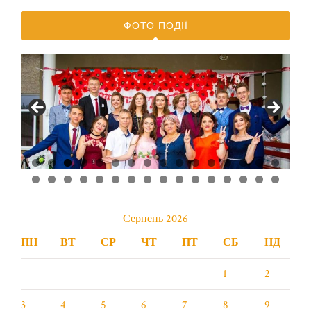
ФОТО ПОДІЇ
0
1
2
3
4
5
6
7
8
9
0
1
2
3
4
5
6
7
8
9
0
1
2
Серпень 2026
ПН
ВТ
СР
ЧТ
ПТ
СБ
НД
1
2
3
4
5
6
7
8
9