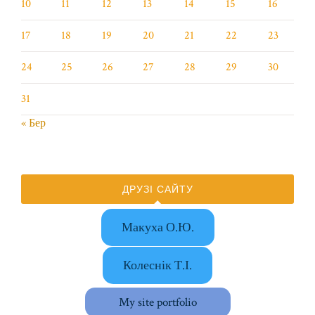
10
11
12
13
14
15
16
17
18
19
20
21
22
23
24
25
26
27
28
29
30
31
« Бер
ДРУЗІ САЙТУ
Макуха О.Ю.
Колеснік Т.І.
My site portfolio