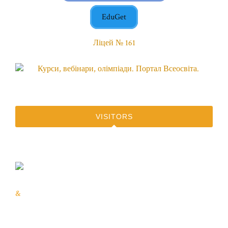
EduGet
Ліцей № 161
VISITORS
&