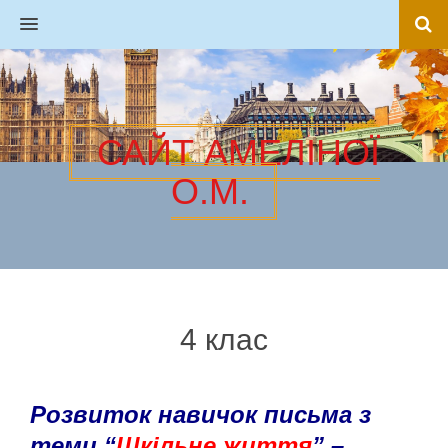
MENU
САЙТ АМЕЛІНОЇ
О.М.
4 клас
Розвиток навичок письма з
теми “
Шкільне життя
” –