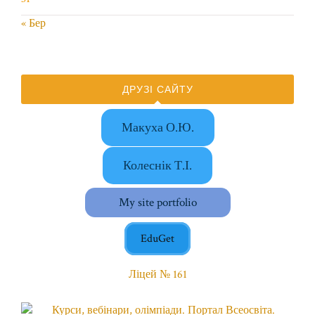
« Бер
ДРУЗІ САЙТУ
Макуха О.Ю.
Колеснік Т.І.
My site portfolio
EduGet
Ліцей № 161